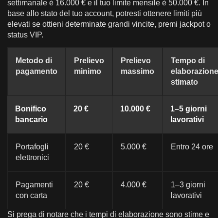
settimanale è 16.000 € e il tuo limite mensile è 50.000 €. In
base allo stato del tuo account, potresti ottenere limiti più
elevati se ottieni determinate grandi vincite, premi jackpot o
status VIP.
Metodo di
Prelievo
Prelievo
Tempo di
pagamento
minimo
massimo
elaborazion
stimato
Bonifico
20 €
10.000 €
1–5 giorni
bancario
lavorativi
Portafogli
20 €
5.000 €
Entro 24 ore
elettronici
Pagamenti
20 €
4.000 €
1–3 giorni
con carta
lavorativi
Si prega di notare che i tempi di elaborazione sono stime e