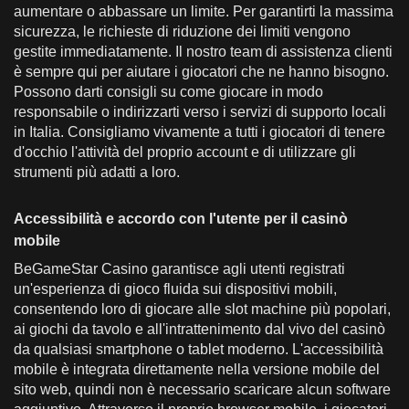
aumentare o abbassare un limite. Per garantirti la massima
sicurezza, le richieste di riduzione dei limiti vengono
gestite immediatamente. Il nostro team di assistenza clienti
è sempre qui per aiutare i giocatori che ne hanno bisogno.
Possono darti consigli su come giocare in modo
responsabile o indirizzarti verso i servizi di supporto locali
in Italia. Consigliamo vivamente a tutti i giocatori di tenere
d'occhio l'attività del proprio account e di utilizzare gli
strumenti più adatti a loro.
Accessibilità e accordo con l'utente per il casinò
mobile
BeGameStar Casino garantisce agli utenti registrati
un'esperienza di gioco fluida sui dispositivi mobili,
consentendo loro di giocare alle slot machine più popolari,
ai giochi da tavolo e all'intrattenimento dal vivo del casinò
da qualsiasi smartphone o tablet moderno. L'accessibilità
mobile è integrata direttamente nella versione mobile del
sito web, quindi non è necessario scaricare alcun software