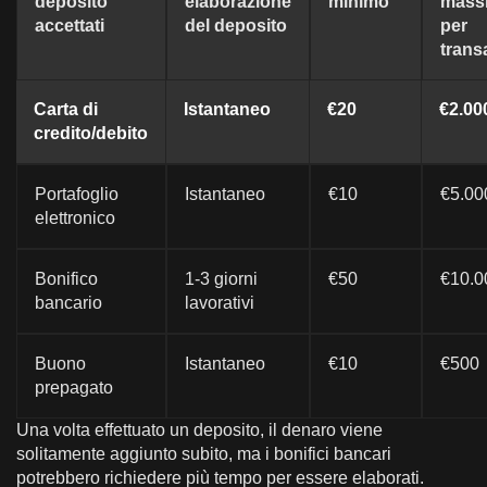
deposito
elaborazione
minimo
mass
accettati
del deposito
per
trans
Carta di
Istantaneo
€20
€2.00
credito/debito
Portafoglio
Istantaneo
€10
€5.00
elettronico
Bonifico
1-3 giorni
€50
€10.0
bancario
lavorativi
Buono
Istantaneo
€10
€500
prepagato
Una volta effettuato un deposito, il denaro viene
solitamente aggiunto subito, ma i bonifici bancari
potrebbero richiedere più tempo per essere elaborati.