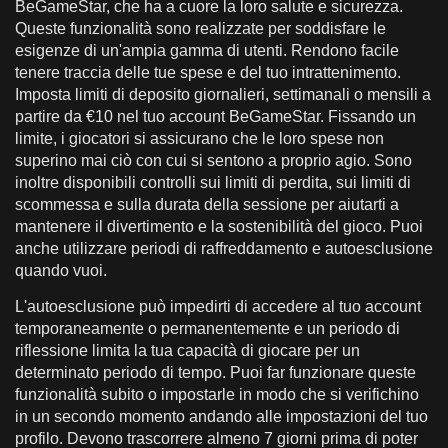
BeGameStar, che ha a cuore la loro salute e sicurezza.
Queste funzionalità sono realizzate per soddisfare le
esigenze di un'ampia gamma di utenti. Rendono facile
tenere traccia delle tue spese e del tuo intrattenimento.
Imposta limiti di deposito giornalieri, settimanali o mensili a
partire da €10 nel tuo account BeGameStar. Fissando un
limite, i giocatori si assicurano che le loro spese non
superino mai ciò con cui si sentono a proprio agio. Sono
inoltre disponibili controlli sui limiti di perdita, sui limiti di
scommessa e sulla durata della sessione per aiutarti a
mantenere il divertimento e la sostenibilità del gioco. Puoi
anche utilizzare periodi di raffreddamento e autoesclusione
quando vuoi.
L'autoesclusione può impedirti di accedere al tuo account
temporaneamente o permanentemente e un periodo di
riflessione limita la tua capacità di giocare per un
determinato periodo di tempo. Puoi far funzionare queste
funzionalità subito o impostarle in modo che si verifichino
in un secondo momento andando alle impostazioni del tuo
profilo. Devono trascorrere almeno 7 giorni prima di poter