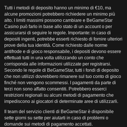
Tutti i metodi di deposito hanno un minimo di €10, ma
alcune promozioni potrebbero richiedere un minimo più
alto. I limiti massimi possono cambiare e BeGameStar
Casino può farlo in base allo stato di un account o per
assicurarsi di seguire le regole. Importante: in caso di
depositi ingenti, potrebbe esserti richiesto di fornire ulteriori
prove della tua identità. Come richiesto dalle norme
antifrode e di gioco responsabile, i depositi devono essere
effettuati tutti in una volta utilizzando un conto che
corrisponda alle informazioni utilizzate per registrarsi.
Secondo le regole di BeGameStar, tutti i fondi di deposito
che non utilizzi dovrebbero rimanere sul tuo conto di gioco
finché non vengono scommessi. I pagamenti da parte di
terzi non sono affatto consentiti. Potrebbero esserci
restrizioni regionali su alcuni metodi di pagamento che
impediscono ai giocatori di determinate aree di utilizzarli.
Il team del servizio clienti di BeGameStar è disponibile
sette giorni su sette per aiutarti in caso di problemi o
domande sui metodi di pagamento accettati.