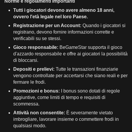
Norme e regolamenti importanti
Tutti i giocatori devono avere almeno 18 anni,
ovvero l'età legale nel loro Paese.
Registrazione per un Account:
Quando i giocatori si
registrano, devono fornire informazioni corrette e
verificabili su se stessi.
Gioco responsabile:
BeGameStar supporta il gioco
d'azzardo responsabile e offre ai giocatori la possibilità
di bloccarsi.
Depositi e prelievi:
Tutte le transazioni finanziarie
vengono controllate per accertarsi che siano reali e per
fermare le frodi.
Promozioni e bonus:
I bonus sono dotati di regole
aggiuntive, come limiti di tempo e requisiti di
scommessa.
Attività non consentite:
È severamente vietato
imbrogliare, lavorare insieme o commettere frodi in
qualsiasi modo.