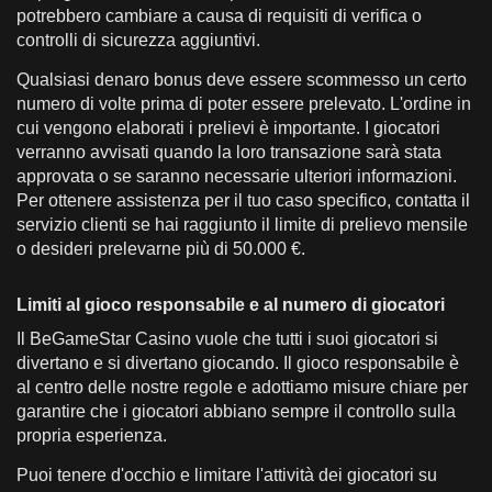
potrebbero cambiare a causa di requisiti di verifica o
controlli di sicurezza aggiuntivi.
Qualsiasi denaro bonus deve essere scommesso un certo
numero di volte prima di poter essere prelevato. L'ordine in
cui vengono elaborati i prelievi è importante. I giocatori
verranno avvisati quando la loro transazione sarà stata
approvata o se saranno necessarie ulteriori informazioni.
Per ottenere assistenza per il tuo caso specifico, contatta il
servizio clienti se hai raggiunto il limite di prelievo mensile
o desideri prelevarne più di 50.000 €.
Limiti al gioco responsabile e al numero di giocatori
Il BeGameStar Casino vuole che tutti i suoi giocatori si
divertano e si divertano giocando. Il gioco responsabile è
al centro delle nostre regole e adottiamo misure chiare per
garantire che i giocatori abbiano sempre il controllo sulla
propria esperienza.
Puoi tenere d'occhio e limitare l'attività dei giocatori su