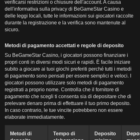
verificarsi restrizioni o chiusure dell'account. A causa
dell'informativa sulla privacy di BeGameStar Casino e
delle leggi locali, tutte le informazioni sui giocatori raccolte
durante la registrazione e la verifica sono mantenute al
sicuro.
Metodi di pagamento accettati e regole di deposito
Su BeGameStar Casino, i giocatori possono finanziare i
propri conti in diversi modi sicuri e rapidi. È facile iniziare
subito a giocare ai tuoi giochi preferiti perché tutti i metodi
di pagamento sono pensati per essere semplici e veloci. I
giocatori possono utilizzare solo metodi di pagamento
registrati a proprio nome. Controlla che il fornitore di
pagamento che scegli ti consenta sia di depositare che di
prelevare denaro prima di effettuare il tuo primo deposito.
In caso contrario, le tue vincite potrebbero non essere
elaborate immediatamente.
Metodi di
Tempo di
Deposito
Depo