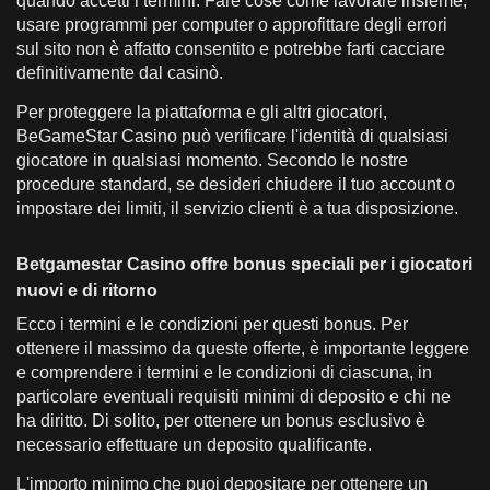
quando accetti i termini. Fare cose come lavorare insieme,
usare programmi per computer o approfittare degli errori
sul sito non è affatto consentito e potrebbe farti cacciare
definitivamente dal casinò.
Per proteggere la piattaforma e gli altri giocatori,
BeGameStar Casino può verificare l'identità di qualsiasi
giocatore in qualsiasi momento. Secondo le nostre
procedure standard, se desideri chiudere il tuo account o
impostare dei limiti, il servizio clienti è a tua disposizione.
Betgamestar Casino offre bonus speciali per i giocatori
nuovi e di ritorno
Ecco i termini e le condizioni per questi bonus. Per
ottenere il massimo da queste offerte, è importante leggere
e comprendere i termini e le condizioni di ciascuna, in
particolare eventuali requisiti minimi di deposito e chi ne
ha diritto. Di solito, per ottenere un bonus esclusivo è
necessario effettuare un deposito qualificante.
L'importo minimo che puoi depositare per ottenere un