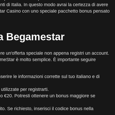
enti di Italia. In questo modo avrai la certezza di avere
ameStar Casino con uno speciale pacchetto bonus pensato
 a Begamestar
ere un'offerta speciale non appena registri un account.
eGameStar è molto semplice. È importante seguire
rire le informazioni corrette sul tuo italiano e di
tilizzate per registrarti.
eno €20. Potresti ottenere un bonus maggiore se
. Se richiesto, inserisci il codice bonus nella