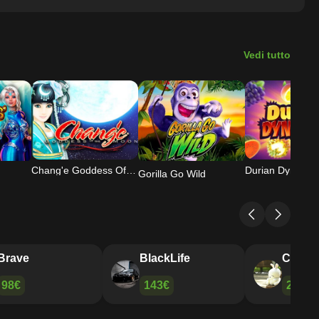
Vedi tutto
Chang'e Goddess Of The Moon (Pariplay)
Durian Dynamit
Gorilla Go Wild
Brave
BlackLife
CoolGi
98€
143€
286€