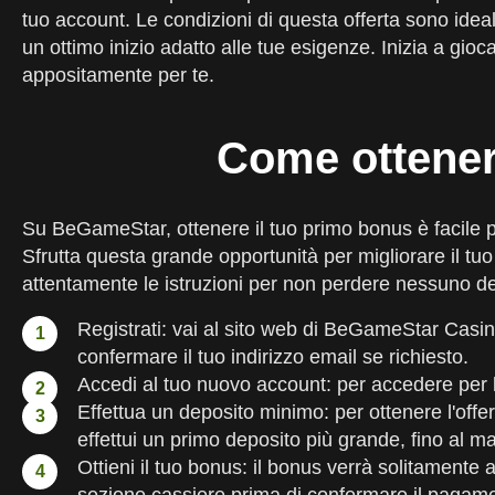
tuo account. Le condizioni di questa offerta sono ideali 
un ottimo inizio adatto alle tue esigenze. Inizia a gi
appositamente per te.
Come ottener
Su BeGameStar, ottenere il tuo primo bonus è facile pe
Sfrutta questa grande opportunità per migliorare il tu
attentamente le istruzioni per non perdere nessuno de
Registrati: vai al sito web di BeGameStar Casino 
confermare il tuo indirizzo email se richiesto.
Accedi al tuo nuovo account: per accedere per la p
Effettua un deposito minimo: per ottenere l'off
effettui un primo deposito più grande, fino al ma
Ottieni il tuo bonus: il bonus verrà solitamente
sezione cassiere prima di confermare il pagam