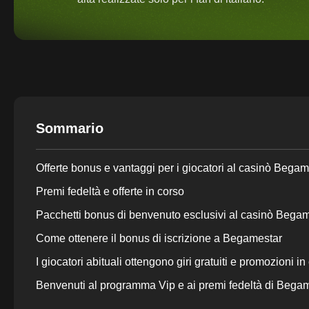
Sommario
Offerte bonus e vantaggi per i giocatori al casinò Begam
Premi fedeltà e offerte in corso
Pacchetti bonus di benvenuto esclusivi al casinò Bega
Come ottenere il bonus di iscrizione a Begamestar
I giocatori abituali ottengono giri gratuiti e promozioni
Benvenuti al programma Vip e ai premi fedeltà di Bega
Come diventare un membro Vip