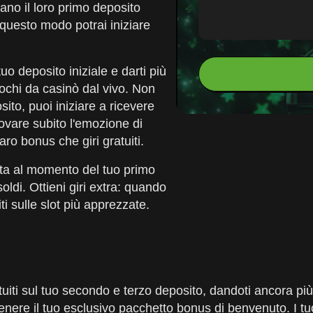
uano il loro primo deposito
n questo modo potrai iniziare
uo deposito iniziale e darti più
giochi da casinò dal vivo. Non
osito, puoi iniziare a ricevere
rovare subito l'emozione di
aro bonus che giri gratuiti.
ta al momento del tuo primo
ldi. Ottieni giri extra: quando
ti sulle slot più apprezzate.
atuiti sul tuo secondo e terzo deposito, dandoti ancora più
tenere il tuo esclusivo pacchetto bonus di benvenuto. I t