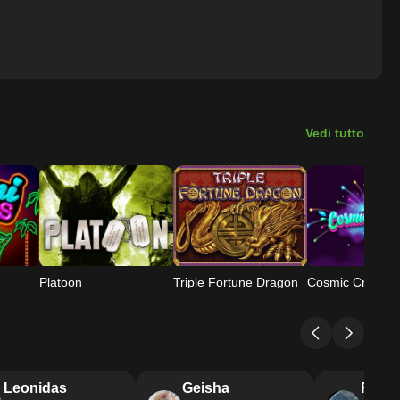
Vedi tutto
Platoon
Triple Fortune Dragon
Cosmic Crystals
Leonidas
Geisha
Ray C