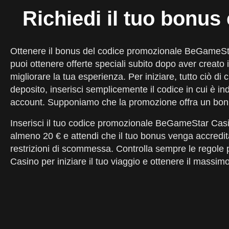
Richiedi il tuo bonu
Ottenere il bonus del codice promozionale BeGameStar 
puoi ottenere offerte speciali subito dopo aver creat
migliorare la tua esperienza. Per iniziare, tutto ciò di
deposito, inserisci semplicemente il codice in cui è in
account. Supponiamo che la promozione offra un bonus d
Inserisci il tuo codice promozionale BeGameStar Casin
almeno 20 € e attendi che il tuo bonus venga accredita
restrizioni di scommessa. Controlla sempre le regole pe
Casino per iniziare il tuo viaggio e ottenere il massim