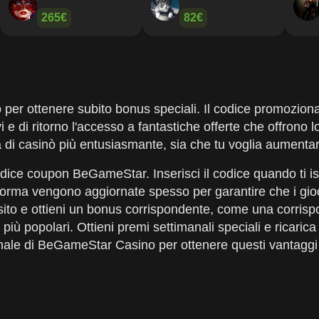
265€
82€
per ottenere subito bonus speciali. Il codice promoziona
i e di ritorno l'accesso a fantastiche offerte che offrono
 di casinò più entusiasmante, sia che tu voglia aumentare i
codice coupon BeGameStar. Inserisci il codice quando ti is
ma vengono aggiornate spesso per garantire che i giocator
posito e ottieni un bonus corrispondente, come una corris
ot più popolari. Ottieni premi settimanali speciali e ricaric
onale di BeGameStar Casino per ottenere questi vantaggi 