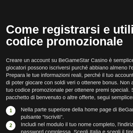
Come registrarsi e utili
codice promozionale
Creare un account su BeGameStar Casino è semplice e
giocatori possono iscriversi purché abbiano almeno l'e
Prepara le tue informazioni reali, perché il tuo accou
di poter giocare con soldi veri o ottenere bonus. Non app
tuo codice promozionale per ottenere premi speciali. S
pacchetto di benvenuto o altre offerte, segui semplic
Nella parte superiore della home page di BeGam
pulsante "Iscriviti".
Includi nel modulo il tuo nome completo, l'indiri
password complessa. Scegli Italia e scegli il tip