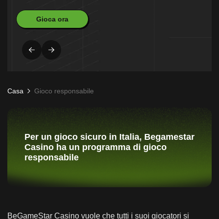
Gioca ora
Casa
Gioco responsabile
Per un gioco sicuro in Italia, Begamestar
Casino ha un programma di gioco
responsabile
BeGameStar Casino vuole che tutti i suoi giocatori si