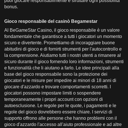
puoi giocare responsabilmente e sfruttare ogni possibilità
bonus.
Gioco responsabile del casinò Begamestar
Al BeGameStar Casino, il gioco responsabile è un valore
fondamentale che garantisce a tutti i giocatori un momento
sicuro e divertente. Promettiamo di incoraggiare buone
abitudini di gioco e di fornirti strumenti per l'autocontrollo e
la comprensione. Aiutiamo tutti i nostri utenti a rimanere al
sicuro durante il gioco fornendo loro informazioni, strumenti
e funzionalità che li aiutano a farlo. Le idee principali alla
base del gioco responsabile sono la protezione dei
giocatori e le misure per impedire ai minori di 18 anni di
giocare d'azzardo e trovare comportamenti scorretti. I
giocatori possono impostare limiti o sospendere
temporaneamente i propri account con opzioni di
autoesclusione. Le regole per le quote, i pagamenti e le
regole del gioco dovrebbero essere chiare. I servizi di
supporto offrono alle persone che hanno problemi con il
gioco d'azzardo l'accesso all'aiuto professionale e ad altre