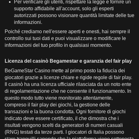
Per verificare gli utenti, rispettare la legge e fornire un
supporto affidabile all'account, solo gli esperti
autorizzati possono visionare quantità limitate delle tue
informazioni.
Poiché crediamo nell'essere aperti e onesti, hai sempre il
controllo sui tuoi dati e puoi visualizzare o modificare le
informazioni del tuo profilo in qualsiasi momento.
Licenza del casinò Begamestar e garanzia del fair play
BeGameStar Casino mette al primo posto la fiducia dei
giocatori grazie a licenze chiare e rigide regole di fair play.
Il casinò ha una licenza ufficiale rilasciata da un noto ente
di regolamentazione che ne consente il funzionamento. In
questo modo tutto viene monitorato attentamente,
compreso il fair play dei giochi, la gestione delle
transazioni e la buona condotta. Ogni fornitore di giochi
indicato deve essere certificato, il che dimostra che i
risultati vengono scelti da generatori di numeri casuali
(RNG) testati da terze parti. I giocatori di Italia possono
stare tranquilli sapendo che la piattaforma viene sottoposta