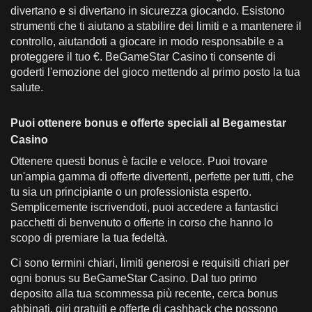
divertano e si divertano in sicurezza giocando. Esistono
strumenti che ti aiutano a stabilire dei limiti e a mantenere il
controllo, aiutandoti a giocare in modo responsabile e a
proteggere il tuo €. BeGameStar Casino ti consente di
goderti l'emozione del gioco mettendo al primo posto la tua
salute.
Puoi ottenere bonus e offerte speciali al Begamestar
Casino
Ottenere questi bonus è facile e veloce. Puoi trovare
un'ampia gamma di offerte divertenti, perfette per tutti, che
tu sia un principiante o un professionista esperto.
Semplicemente iscrivendoti, puoi accedere a fantastici
pacchetti di benvenuto o offerte in corso che hanno lo
scopo di premiare la tua fedeltà.
Ci sono termini chiari, limiti generosi e requisiti chiari per
ogni bonus su BeGameStar Casino. Dal tuo primo
deposito alla tua scommessa più recente, cerca bonus
abbinati, giri gratuiti e offerte di cashback che possono