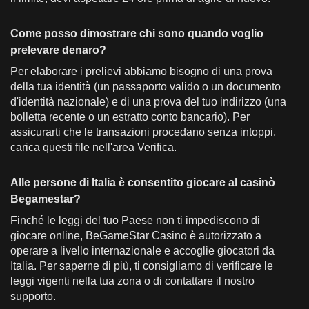
Come posso dimostrare chi sono quando voglio
prelevare denaro?
Per elaborare i prelievi abbiamo bisogno di una prova
della tua identità (un passaporto valido o un documento
d'identità nazionale) e di una prova del tuo indirizzo (una
bolletta recente o un estratto conto bancario). Per
assicurarti che le transazioni procedano senza intoppi,
carica questi file nell'area Verifica.
Alle persone di Italia è consentito giocare al casinò
Begamestar?
Finché le leggi del tuo Paese non ti impediscono di
giocare online, BeGameStar Casino è autorizzato a
operare a livello internazionale e accoglie giocatori da
Italia. Per saperne di più, ti consigliamo di verificare le
leggi vigenti nella tua zona o di contattare il nostro
supporto.