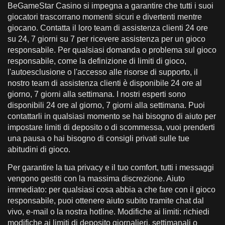
BeGameStar Casino si impegna a garantire che tutti i suoi
giocatori trascorrano momenti sicuri e divertenti mentre
giocano. Contatta il loro team di assistenza clienti 24 ore
su 24, 7 giorni su 7 per ricevere assistenza per un gioco
responsabile. Per qualsiasi domanda o problema sul gioco
responsabile, come la definizione di limiti di gioco,
l'autoesclusione o l'accesso alle risorse di supporto, il
nostro team di assistenza clienti è disponibile 24 ore al
giorno, 7 giorni alla settimana. I nostri esperti sono
disponibili 24 ore al giorno, 7 giorni alla settimana. Puoi
contattarli in qualsiasi momento se hai bisogno di aiuto per
impostare limiti di deposito o di scommessa, vuoi prenderti
una pausa o hai bisogno di consigli privati sulle tue
abitudini di gioco.
Per garantire la tua privacy e il tuo comfort, tutti i messaggi
vengono gestiti con la massima discrezione. Aiuto
immediato: per qualsiasi cosa abbia a che fare con il gioco
responsabile, puoi ottenere aiuto subito tramite chat dal
vivo, e-mail o la nostra hotline. Modifiche ai limiti: richiedi
modifiche ai limiti di deposito giornalieri, settimanali o