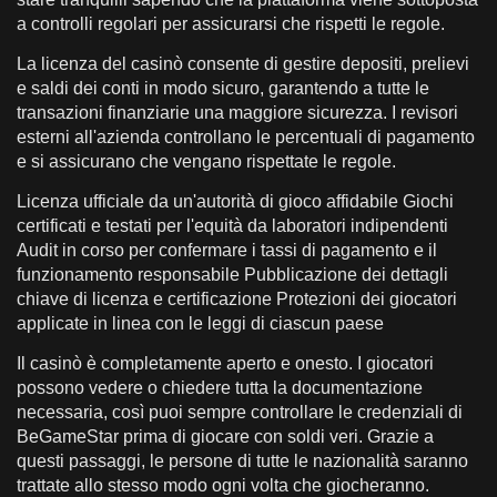
a controlli regolari per assicurarsi che rispetti le regole.
La licenza del casinò consente di gestire depositi, prelievi
e saldi dei conti in modo sicuro, garantendo a tutte le
transazioni finanziarie una maggiore sicurezza. I revisori
esterni all'azienda controllano le percentuali di pagamento
e si assicurano che vengano rispettate le regole.
Licenza ufficiale da un'autorità di gioco affidabile Giochi
certificati e testati per l'equità da laboratori indipendenti
Audit in corso per confermare i tassi di pagamento e il
funzionamento responsabile Pubblicazione dei dettagli
chiave di licenza e certificazione Protezioni dei giocatori
applicate in linea con le leggi di ciascun paese
Il casinò è completamente aperto e onesto. I giocatori
possono vedere o chiedere tutta la documentazione
necessaria, così puoi sempre controllare le credenziali di
BeGameStar prima di giocare con soldi veri. Grazie a
questi passaggi, le persone di tutte le nazionalità saranno
trattate allo stesso modo ogni volta che giocheranno.