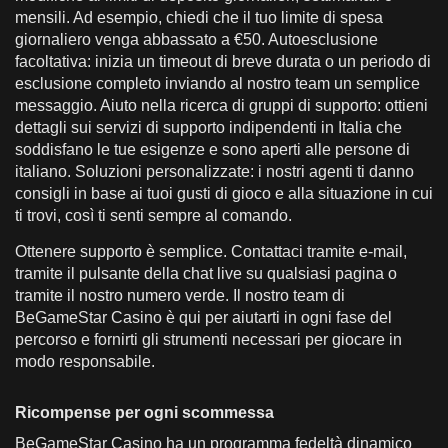
mensili. Ad esempio, chiedi che il tuo limite di spesa
giornaliero venga abbassato a €50. Autoesclusione
facoltativa: inizia un timeout di breve durata o un periodo di
esclusione completo inviando al nostro team un semplice
messaggio. Aiuto nella ricerca di gruppi di supporto: ottieni
dettagli sui servizi di supporto indipendenti in Italia che
soddisfano le tue esigenze e sono aperti alle persone di
italiano. Soluzioni personalizzate: i nostri agenti ti danno
consigli in base ai tuoi gusti di gioco e alla situazione in cui
ti trovi, così ti senti sempre al comando.
Ottenere supporto è semplice. Contattaci tramite e-mail,
tramite il pulsante della chat live su qualsiasi pagina o
tramite il nostro numero verde. Il nostro team di
BeGameStar Casino è qui per aiutarti in ogni fase del
percorso e fornirti gli strumenti necessari per giocare in
modo responsabile.
Ricompense per ogni scommessa
BeGameStar Casino ha un programma fedeltà dinamico