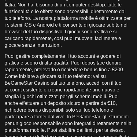
Italia. Non hai bisogno di un computer desktop: tutte le
funzionalità e le offerte sono accessibili direttamente dal
tuo telefono. La nostra piattaforma mobile è ottimizzata per
i sistemi iOS e Android e ti consente di giocare subito nel
browser del tuo dispositivo. I giochi sono reattivi e si
caricano rapidamente, così puoi muoverti facilmente e
giocare senza interruzioni.
Puoi gestire completamente il tuo account e godere di
grafica e suono di alta qualità. Puoi depositare denaro
rapidamente, prelevarlo o richiedere bonus fino a €200.
Come iniziare a giocare sul tuo telefono: vai su
BeGameStar Casino sul tuo telefono, accedi con il tuo
account esistente o creane rapidamente uno nuovo e
sfoglia i giochi ottimizzati per gli schermi mobili. Puoi
anche effettuare un deposito sicuro a partire da €10,
richiedere bonus disponibili solo sul tuo telefono e
partecipare a tornei dal vivo. In BeGameStar, gli strumenti
per un gioco responsabile sono integrati direttamente nella
piattaforma mobile. Puoi stabilire dei limiti per te stesso,
tenere traccia delle tue spese e accedere a risorse utili da