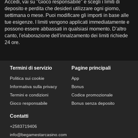
Accedi, vai su "Gioco responsabile" e scegli i limiti di
deposito e perdita che desideri utilizzare ogni giorno,
settimana o mese. Puoi modificare gli importi in base alle
tue esigenze. I limiti vengono applicati immediatamente e
possono essere abbassati in qualsiasi momento. D'altro
canto, l'elaborazione dell'innalzamento dei limiti richiede
24 ore.
Termini di servizio
Pagine principali
Politica sui cookie
App
Informativa sulla privacy
Bonus
Termini e condizioni
Codice promozionale
Gioco responsabile
Bonus senza deposito
Contatti
+2583719406
info@begamestarcasino.com