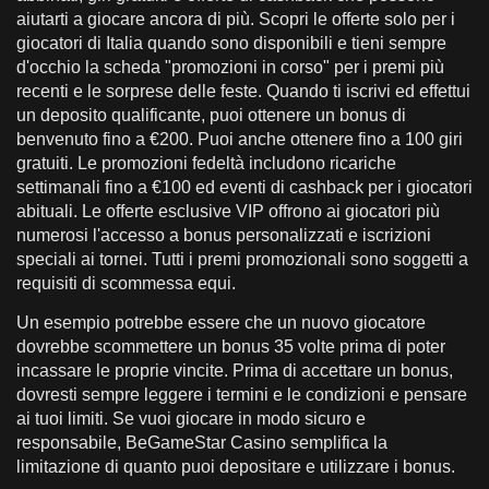
aiutarti a giocare ancora di più. Scopri le offerte solo per i
giocatori di Italia quando sono disponibili e tieni sempre
d'occhio la scheda "promozioni in corso" per i premi più
recenti e le sorprese delle feste. Quando ti iscrivi ed effettui
un deposito qualificante, puoi ottenere un bonus di
benvenuto fino a €200. Puoi anche ottenere fino a 100 giri
gratuiti. Le promozioni fedeltà includono ricariche
settimanali fino a €100 ed eventi di cashback per i giocatori
abituali. Le offerte esclusive VIP offrono ai giocatori più
numerosi l'accesso a bonus personalizzati e iscrizioni
speciali ai tornei. Tutti i premi promozionali sono soggetti a
requisiti di scommessa equi.
Un esempio potrebbe essere che un nuovo giocatore
dovrebbe scommettere un bonus 35 volte prima di poter
incassare le proprie vincite. Prima di accettare un bonus,
dovresti sempre leggere i termini e le condizioni e pensare
ai tuoi limiti. Se vuoi giocare in modo sicuro e
responsabile, BeGameStar Casino semplifica la
limitazione di quanto puoi depositare e utilizzare i bonus.