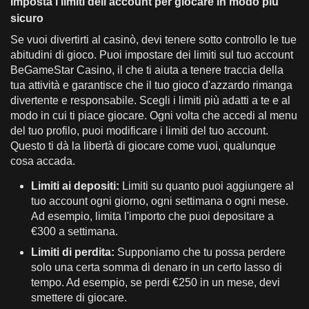
Imposta i limiti dell'account per giocare in modo più
sicuro
Se vuoi divertirti al casinò, devi tenere sotto controllo le tue
abitudini di gioco. Puoi impostare dei limiti sul tuo account
BeGameStar Casino, il che ti aiuta a tenere traccia della
tua attività e garantisce che il tuo gioco d'azzardo rimanga
divertente e responsabile. Scegli i limiti più adatti a te e al
modo in cui ti piace giocare. Ogni volta che accedi al menu
del tuo profilo, puoi modificare i limiti del tuo account.
Questo ti dà la libertà di giocare come vuoi, qualunque
cosa accada.
Limiti ai depositi:
Limiti su quanto puoi aggiungere al
tuo account ogni giorno, ogni settimana o ogni mese.
Ad esempio, limita l'importo che puoi depositare a
€300 a settimana.
Limiti di perdita:
Supponiamo che tu possa perdere
solo una certa somma di denaro in un certo lasso di
tempo. Ad esempio, se perdi €250 in un mese, devi
smettere di giocare.