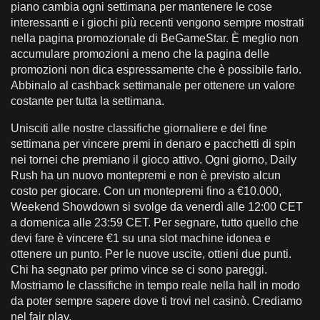
piano cambia ogni settimana per mantenere le cose
interessanti e i giochi più recenti vengono sempre mostrati
nella pagina promozionale di BeGameStar. È meglio non
accumulare promozioni a meno che la pagina delle
promozioni non dica espressamente che è possibile farlo.
Abbinalo al cashback settimanale per ottenere un valore
costante per tutta la settimana.
Unisciti alle nostre classifiche giornaliere e del fine
settimana per vincere premi in denaro e pacchetti di spin
nei tornei che premiano il gioco attivo. Ogni giorno, Daily
Rush ha un nuovo montepremi e non è previsto alcun
costo per giocare. Con un montepremi fino a €10.000,
Weekend Showdown si svolge da venerdì alle 12:00 CET
a domenica alle 23:59 CET. Per segnare, tutto quello che
devi fare è vincere €1 su una slot machine idonea e
ottenere un punto. Per le nuove uscite, ottieni due punti.
Chi ha segnato per primo vince se ci sono pareggi.
Mostriamo le classifiche in tempo reale nella hall in modo
da poter sempre sapere dove ti trovi nel casinò. Crediamo
nel fair play.