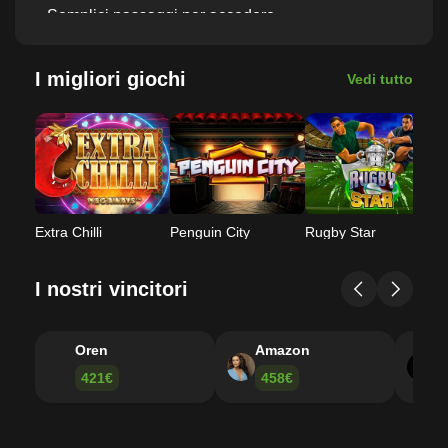
Semplici passaggi per accedere
Consigli di sicurezza per te
I migliori giochi
Vedi tutto
La nostra collezione di giochi
Slot
Tavoli e croupier dal vivo realizzati per essere
chiari
Pagamenti e prelievi
W
Extra Chilli
Penguin City
Rugby Star
App mobile e accesso desktop
Come ottenere l'app
I nostri vincitori
Programma Vip
Livelli e vantaggi VIP
Oren
Amazon
M
Sicurezza e gioco responsabile
421€
458€
Raffreddamento e autoesclusione
Limiti pratici