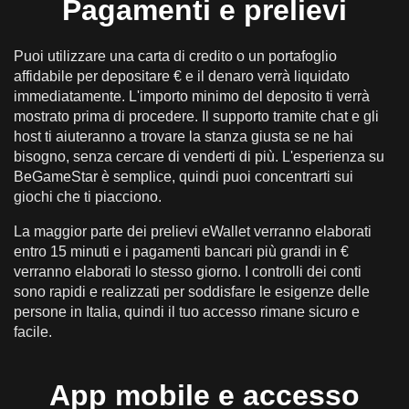
Pagamenti e prelievi
Puoi utilizzare una carta di credito o un portafoglio
affidabile per depositare € e il denaro verrà liquidato
immediatamente. L'importo minimo del deposito ti verrà
mostrato prima di procedere. Il supporto tramite chat e gli
host ti aiuteranno a trovare la stanza giusta se ne hai
bisogno, senza cercare di venderti di più. L'esperienza su
BeGameStar è semplice, quindi puoi concentrarti sui
giochi che ti piacciono.
La maggior parte dei prelievi eWallet verranno elaborati
entro 15 minuti e i pagamenti bancari più grandi in €
verranno elaborati lo stesso giorno. I controlli dei conti
sono rapidi e realizzati per soddisfare le esigenze delle
persone in Italia, quindi il tuo accesso rimane sicuro e
facile.
App mobile e accesso