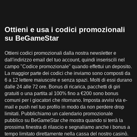
Ottieni e usa i codici promozionali
su BeGameStar
Ottieni codici promozionali dalla nostra newsletter e
dall'indirizzo email del tuo account, quindi inseriscili nel
campo "Codice promozionale" quando effettui un deposito.
La maggior parte dei codici che inviamo sono composti da
6 a 12 lettere maiuscole e senza spazi. Molti di essi durano
dalle 24 alle 72 ore. Bonus di ricarica, pacchetti di giri
gratuiti o una partita al 100% fino a €200 sono bonus
comuni per i giocatori che ritornano. Imposta avvisi via e-
mail e push nel tuo profilo in modo da non perdere drop
limitati. Pubblichiamo un calendario promozionale
pubblico su BeGameStar che mostra quando si terrà la
prossima finestra di rilascio e segnaliamo anche i bonus a
tempo limitato direttamente nella cassa del nostro casinò.