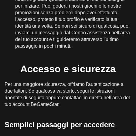
per iniziare. Puoi goderti i nostri giochi e le nostre
promozioni senza problemi dopo aver effettuato
l'accesso, protetto il tuo profilo e verificato la tua
identità una volta. Se non sei sicuro di qualcosa, puoi
inviarci un messaggio dal Centro assistenza nell'area
del tuo account e ti guideremo attraverso l'ultimo
passaggio in pochi minuti.
Accesso e sicurezza
Per una maggiore sicurezza, offriamo l'autenticazione a
due fattori. Se qualcosa va storto, segui le istruzioni
riportate di seguito oppure contattaci in diretta nell'area del
tuo account BeGameStar.
Semplici passaggi per accedere