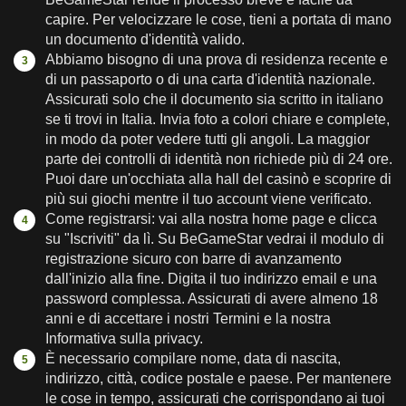
capire. Per velocizzare le cose, tieni a portata di mano
un documento d'identità valido.
Abbiamo bisogno di una prova di residenza recente e
di un passaporto o di una carta d'identità nazionale.
Assicurati solo che il documento sia scritto in italiano
se ti trovi in Italia. Invia foto a colori chiare e complete,
in modo da poter vedere tutti gli angoli. La maggior
parte dei controlli di identità non richiede più di 24 ore.
Puoi dare un'occhiata alla hall del casinò e scoprire di
più sui giochi mentre il tuo account viene verificato.
Come registrarsi: vai alla nostra home page e clicca
su "Iscriviti" da lì. Su BeGameStar vedrai il modulo di
registrazione sicuro con barre di avanzamento
dall'inizio alla fine. Digita il tuo indirizzo email e una
password complessa. Assicurati di avere almeno 18
anni e di accettare i nostri Termini e la nostra
Informativa sulla privacy.
È necessario compilare nome, data di nascita,
indirizzo, città, codice postale e paese. Per mantenere
le cose in tempo, assicurati che corrispondano ai tuoi