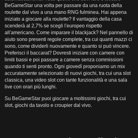
BeGameStar una volta per passare da una ruota della
roulette dal vivo a una mano RNG fulminea. Hai appena
iniziato a giocare alla roulette? Il vantaggio della casa
scenderà al 2,7% se scegli l'europeo rispetto
all'americano. Come imparare il blackjack? Nel pannello di
aiuto sono presenti regole complete, tra cui quanti mazzi ci
sono, come dividerli nuovamente e quanto si può vincere.
Preferisci il baccarat? Dovresti iniziare con camere con
limiti bassi e poi passare a camere senza commissioni
quando ti senti pronto. Ogni giovedì proponiamo un mix
accuratamente selezionato di nuovi giochi, tra cui una slot
classica, una video slot con tante funzionalità e una sala
live con orari più lunghi.
Su BeGameStar puoi giocare a moltissimi giochi, tra cui
slot, giochi da tavolo e croupier dal vivo.