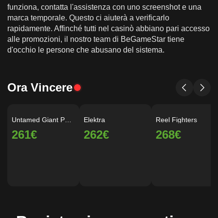
funziona, contatta l'assistenza con uno screenshot e una
marca temporale. Questo ci aiuterà a verificarlo
rapidamente. Affinché tutti nel casinò abbiano pari accesso
alle promozioni, il nostro team di BeGameStar tiene
d'occhio le persone che abusano del sistema.
Ora Vincere
Reel Fighters
268€
Untamed Giant Panda
Elektra
261€
262€