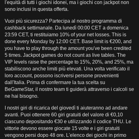
l'equità di tutti i giochi idonei, ma i giochi con jackpot non
sono inclusi in questa offerta.
Vuoi più sicurezza? Partecipa al nostro programma di
cashback settimanale. Da lunedì 00:00 CET a domenica
23:59 CET, ti restituiamo 10% of your net losses. This is
done every Monday by 12:00 CET. Base limit is €200, and
you have to play through the amount you've been credited
5 times. Jackpot games do not count as live tables. The
VIP levels raise the percentage to 15%, 20%, and 25%, ma
stabiliscono anche limiti più elevati. Una volta verificato il
loro account, possono iscriversi persone provenienti
dall'Italia. Prima di confermare la tua scelta su
BeGameStar, il nostro team ti guiderà attraverso i calcoli se
ne hai bisogno.
I nostri giri di ricarica del giovedì ti aiuteranno ad andare
avanti. Puoi ottenere 60 giri gratuiti del valore di €0,10
ciascuno depositando €30 e utilizzando il codice THU. Le
vittorie devono essere giocate 15 volte e i giri gratuiti
vengono persi dopo 48 ore. L'elenco dei giochi in primo