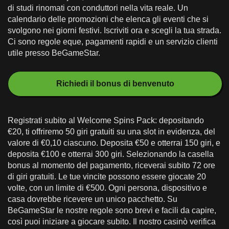
di studi rinomati con conduttori nella vita reale. Un
calendario delle promozioni che elenca gli eventi che si
svolgono nei giorni festivi. Iscriviti ora e scegli la tua strada.
Ci sono regole eque, pagamenti rapidi e un servizio clienti
utile presso BeGameStar.
Richiedi il bonus di benvenuto
Registrati subito al Welcome Spins Pack: depositando
€20, ti offriremo 50 giri gratuiti su una slot in evidenza, del
valore di €0,10 ciascuno. Deposita €50 e otterrai 150 giri, e
deposita €100 e otterrai 300 giri. Selezionando la casella
bonus al momento del pagamento, riceverai subito 72 ore
di giri gratuiti. Le tue vincite possono essere giocate 20
volte, con un limite di €500. Ogni persona, dispositivo e
casa dovrebbe ricevere un unico pacchetto. Su
BeGameStar le nostre regole sono brevi e facili da capire,
così puoi iniziare a giocare subito. Il nostro casinò verifica