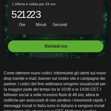
L'offerta è valida per 24 ore
52
12
21
Ore
Minuti
Secondi
Richiedi ora
Come ottenere nuovi codici: informiamo gli utenti sui nuovi
drop tramite e-mail, banner sul nostro sito e campagne dei
partner. I codici del fine settimana vengono visualizzati per
la maggior parte del tempo tra le 10:00 e le 14:00 CET. I
follower social a volte ricevono flash di 48 ore; attiva le
notifiche per assicurarti di non perdere i movimenti rapidi. I
messaggi inviati in Italia sono in italiano e vengono inviati